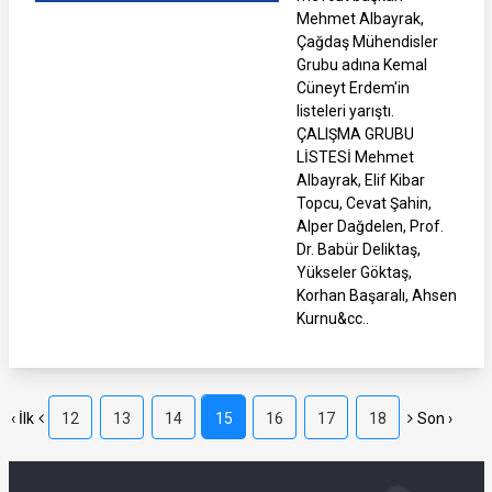
Mehmet Albayrak,
Çağdaş Mühendisler
Grubu adına Kemal
Cüneyt Erdem'in
listeleri yarıştı.
ÇALIŞMA GRUBU
LİSTESİ Mehmet
Albayrak, Elif Kibar
Topcu, Cevat Şahin,
Alper Dağdelen, Prof.
Dr. Babür Deliktaş,
Yükseler Göktaş,
Korhan Başaralı, Ahsen
Kurnu&cc..
‹ İlk
12
13
14
15
16
17
18
Son ›