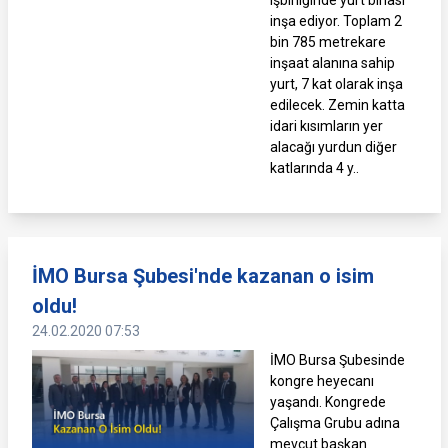
işbirliğinde yurt binası
inşa ediyor. Toplam 2
bin 785 metrekare
inşaat alanına sahip
yurt, 7 kat olarak inşa
edilecek. Zemin katta
idari kısımların yer
alacağı yurdun diğer
katlarında 4 y..
İMO Bursa Şubesi'nde kazanan o isim
oldu!
24.02.2020 07:53
İMO Bursa Şubesinde
kongre heyecanı
yaşandı. Kongrede
Çalışma Grubu adına
mevcut başkan