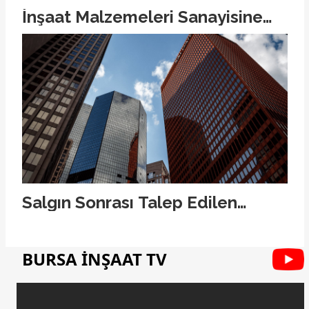
İnşaat Malzemeleri Sanayisine
COVID-19 Etkisi Arttı
Salgın Sonrası Talep Edilen
Konut Satış Fiyatı %11, Kira %6
Arttı
BURSA İNŞAAT TV