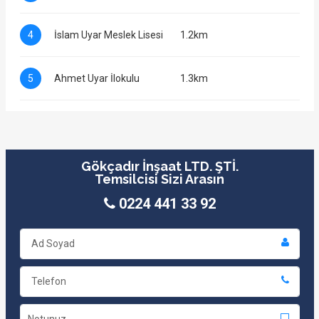
4
İslam Uyar Meslek Lisesi
1.2km
5
Ahmet Uyar İlokulu
1.3km
Gökçadır İnşaat LTD. ŞTİ.
Temsilcisi Sizi Arasın
0224 441 33 92